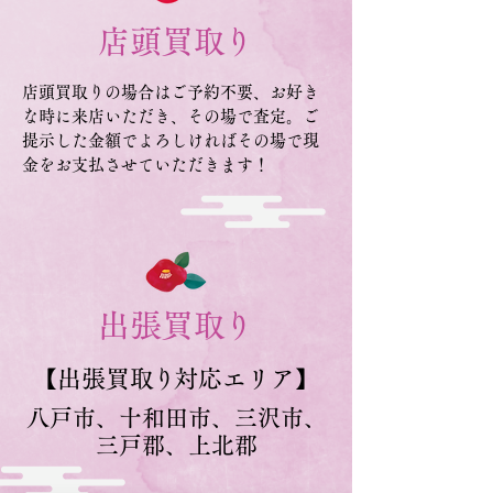
店頭買
取
り
店頭買取りの場合はご予約不要、お好き
な時に来店いただき、その場で査定。ご
提示した金額でよろしければその場で現
金をお支払させていただきます！
出張買
取
り
【出張買
取り
対応エリア】
八戸市、十和田市、三沢市、
三戸郡、上北郡