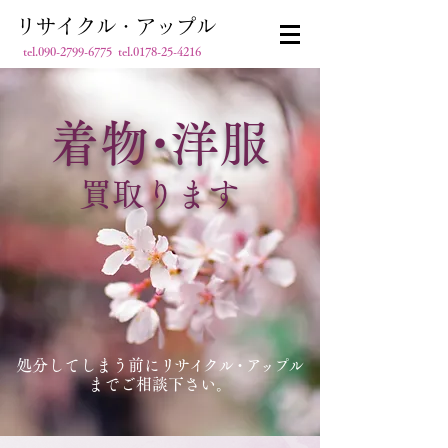
リサイクル・アップル
tel.090-2799-6775 tel.0178-25-4216
着
物・
洋服
買取ります
​処分してしまう前に
リサイクル・
ア
ップ
ル
までご相談下さい。