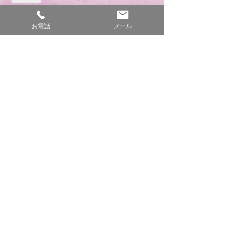
【出張買
取り
の流れ】
お電話
メール
1
出張買取りの場合は、まずお電話いただ
き、予約日時のご指定をお願いします。
2
予約日にスタッフがお伺いします。
3
ひとつひとつ丁寧に査定いたします。