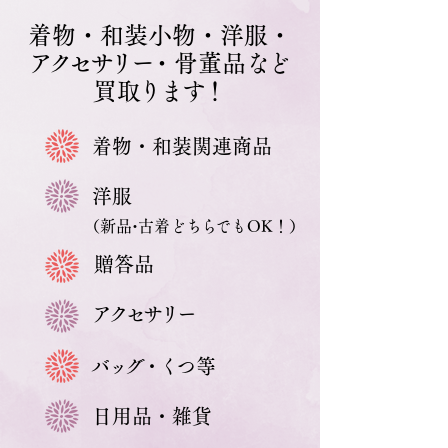
着物・和装小物・洋服・
アクセサリ
ー
・骨董品
な
ど
買
取ります
！
着物・和装関連商品
洋
服
（新
品・
古着ど
ちら
でもOK！
）
贈答品
アクセサリ
ー
バッグ・く
つ等
​日用品・雑貨