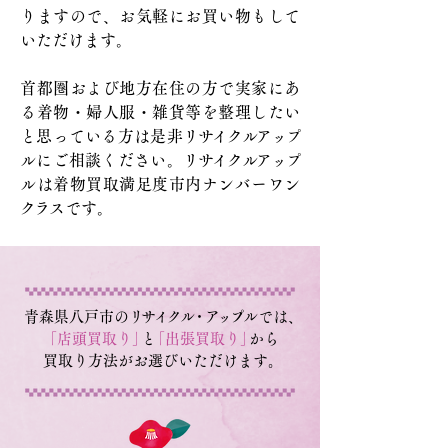
りますので、お気軽にお買い物もして
いただけます。
首都圏および地方在住の方で実家にあ
る着物・婦人服・雑貨等を整理したい
と思っている方は是非
リサイクルアップ
ルにご相談ください。
リサイクルアップ
ルは着物買取満足度市内ナンバーワン
クラ
スです
。
青森県八戸市の
リサイクル・
ア
ップ
ルでは
、
「店頭買取り
」
と
「出張買取り
」
から
買取り方法がお選びいただけます
。